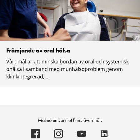
Främjande av oral hälsa
Vårt mål är att minska bördan av oral och systemisk
ohälsa i samband med munhälsoproblem genom
klinikintegrerad,...
Malmö universitet finns även här:
Malmö
Malmö
Malmö
Malmö
universitet
universitet
universitet
universitet