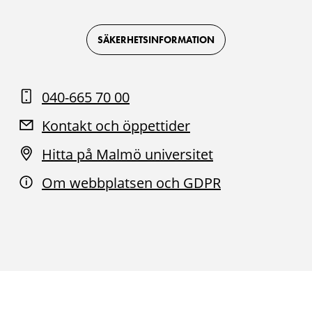
-
-
-
-
Logotyp
Logotyp
Logotyp
Logotyp
on
on
on
on
Facebook
Instagram
Youtube
LinkedIn
SÄKERHETSINFORMATION
040-665 70 00
Kontakt och öppettider
Hitta på Malmö universitet
Om webbplatsen och GDPR