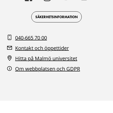
-
-
-
-
Logotyp
Logotyp
Logotyp
Logotyp
on
on
on
on
Facebook
Instagram
Youtube
LinkedIn
SÄKERHETSINFORMATION
040-665 70 00
Kontakt och öppettider
Hitta på Malmö universitet
Om webbplatsen och GDPR