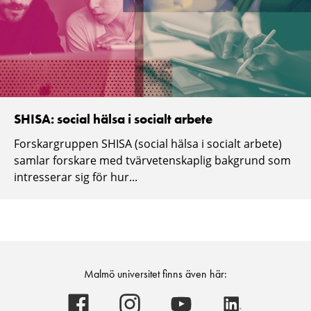
SHISA: social hälsa i socialt arbete
Forskargruppen SHISA (social hälsa i socialt arbete)
samlar forskare med tvärvetenskaplig bakgrund som
intresserar sig för hur...
Malmö universitet finns även här:
Malmö
Malmö
Malmö
Malmö
universitet
universitet
universitet
universitet