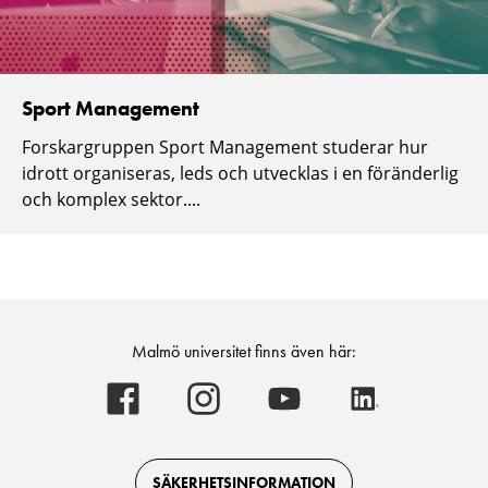
Sport Management
Forskargruppen Sport Management studerar hur
idrott organiseras, leds och utvecklas i en föränderlig
och komplex sektor....
Malmö universitet finns även här:
Malmö
Malmö
Malmö
Malmö
universitet
universitet
universitet
universitet
-
-
-
-
Logotyp
Logotyp
Logotyp
Logotyp
on
on
on
on
Facebook
Instagram
Youtube
LinkedIn
SÄKERHETSINFORMATION