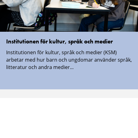
Institutionen för kultur, språk och medier
Institutionen för kultur, språk och medier (KSM)
arbetar med hur barn och ungdomar använder språk,
litteratur och andra medier...
Malmö universitet finns även här:
Malmö
Malmö
Malmö
Malmö
universitet
universitet
universitet
universitet
-
-
-
-
Logotyp
Logotyp
Logotyp
Logotyp
on
on
on
on