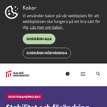
Kakor
Vi använder kakor på vår webbplats för att
webbplatsen ska fungera på ett bra sätt för
dig.
Läs mer om kakor.
GODKÄNN ALLA
GODKÄNN NÖDVÄNDIGA
Stabilitet
och
DOKTORANDPROJEKT
förändring
-