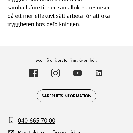
samhällsfunktioner kan allokera resurser och
på ett mer effektivt sätt arbeta för att öka
tryggheten hos befolkningen.
Malmö universitet finns även här:
Malmö
Malmö
Malmö
Malmö
universitet
universitet
universitet
universitet
-
-
-
-
Logotyp
Logotyp
Logotyp
Logotyp
on
on
on
on
Facebook
Instagram
Youtube
LinkedIn
SÄKERHETSINFORMATION
040-665 70 00
Kontakt och öppettider