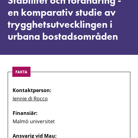
Stabilitet och förändring -
en
komparativ
en komparativ studie av
studie
trygghetsutvecklingen i
av
trygghetsutvecklingen
urbana bostadsområden
i
urbana
bostadsområden
FAKTA
Kontaktperson:
Jennie di Rocco
Finansiär:
Malmö universitet
Ansvarig vid Mau: