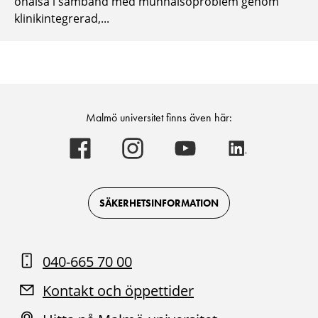
ohälsa i samband med munhälsoproblem genom
klinikintegrerad,...
Malmö universitet finns även här:
Malmö
Malmö
Malmö
Malmö
universitet
universitet
universitet
universitet
-
-
-
-
Logotyp
Logotyp
Logotyp
Logotyp
on
on
on
on
Facebook
Instagram
Youtube
LinkedIn
SÄKERHETSINFORMATION
040-665 70 00
Kontakt och öppettider