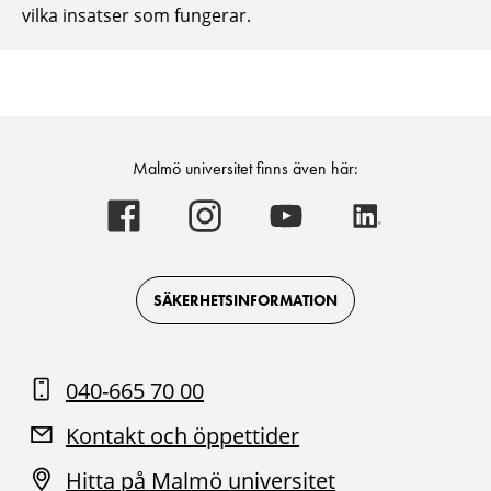
vilka insatser som fungerar.
Malmö universitet finns även här:
Malmö
Malmö
Malmö
Malmö
universitet
universitet
universitet
universitet
-
-
-
-
Logotyp
Logotyp
Logotyp
Logotyp
on
on
on
on
Facebook
Instagram
Youtube
LinkedIn
SÄKERHETSINFORMATION
040-665 70 00
Kontakt och öppettider
Hitta på Malmö universitet