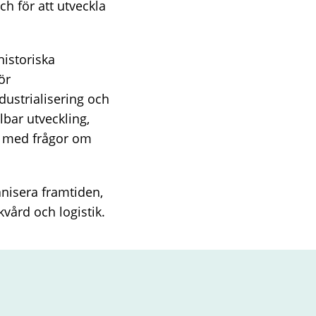
h för att utveckla
istoriska
ör
dustrialisering och
lbar utveckling,
t med frågor om
anisera framtiden,
ukvård och logistik.