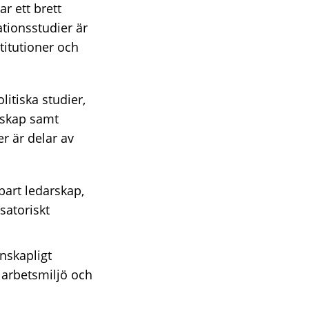
r ett brett
tionsstudier är
titutioner och
litiska studier,
arskap samt
er är delar av
bart ledarskap,
satoriskt
enskapligt
 arbetsmiljö och