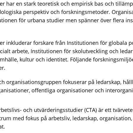
r har en stark teoretisk och empirisk bas och tillämpa
logiska perspektiv och forskningsmetoder. Organisa
tutionen för urbana studier men spänner över flera ins
r inkluderar forskare från Institutionen för globala po
ocialt arbete, Institutionen för skolutveckling och led
amhälle, kultur och identitet. Följande forskningsmiljö
er.
h organisationsgruppen fokuserar på ledarskap, håll
anisationer, offentliga organisationer och interorgani
betslivs- och utvärderingsstudier (CTA) är ett tvärvet
rum med fokus på arbetsliv, ledarskap, organisation,
t.