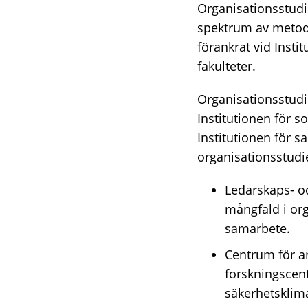
Organisationsstudie
spektrum av metodo
förankrat vid Insti
fakulteter.
Organisationsstudie
Institutionen för s
Institutionen för s
organisationsstudi
Ledarskaps- oc
mångfald i org
samarbete.
Centrum för ar
forskningscent
säkerhetsklima