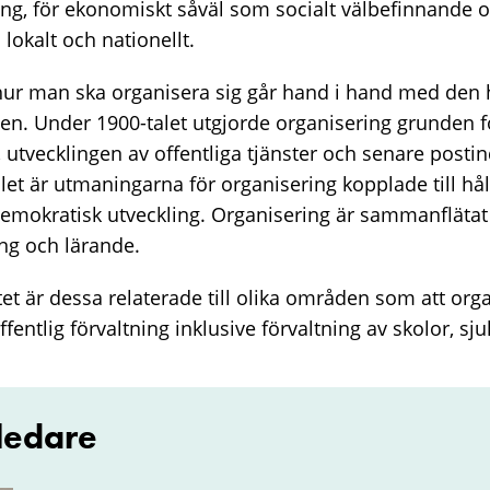
ng, för ekonomiskt såväl som socialt välbefinnande oc
lokalt och nationellt.
ur man ska organisera sig går hand i hand med den h
en. Under 1900-talet utgjorde organisering grunden f
, utvecklingen av offentliga tjänster och senare postin
let är utmaningarna för organisering kopplade till hål
 demokratisk utveckling. Organisering är sammanfläta
ing och lärande.
et är dessa relaterade till olika områden som att org
offentlig förvaltning inklusive förvaltning av skolor, sj
ledare