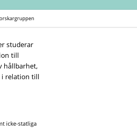
forskargruppen
r studerar
on till
 hållbarhet,
relation till
t icke-statliga