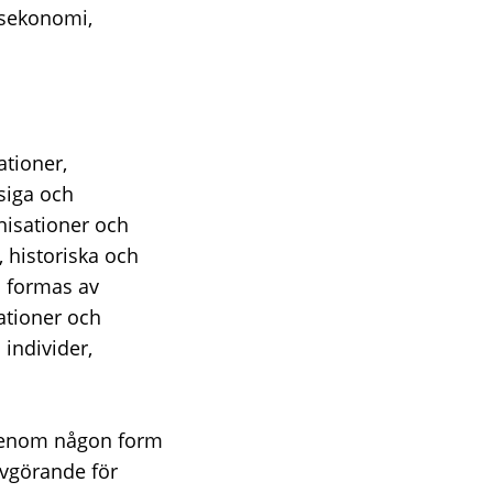
gsekonomi,
ationer,
siga och
nisationer och
, historiska och
h formas av
ationer och
individer,
h genom någon form
avgörande för