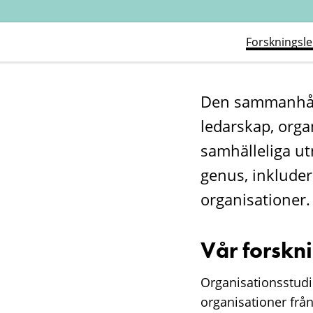
Forskningsl
Den sammanhåll
ledarskap, organ
samhälleliga ut
genus, inkluder
organisationer.
Vår forskn
Organisationsstudie
organisationer frå