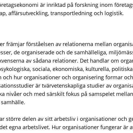
öretagsekonomi är inriktad på forskning inom företa
p, affärsutveckling, transportledning och logistik.
er främjar förståelsen av relationerna mellan organis
sser, de organiserade och de samhälleliga, miljömäs
venserna av sådana relationer. Det handlar om orga
ykologiska, sociala, ekonomiska, kulturella, politiska
 och hur organisationer och organisering formar oc
ationsstudier är tvärvetenskapliga studier av organis
ka nivåer och med särskilt fokus på samspelet mellan 
 samhälle.
ar större delen av sitt arbetsliv i organisationer oc
det egna arbetslivet. Hur organisationer fungerar är 