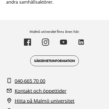
andra samhällsaktörer.
Malmö universitet finns även här:
Malmö
Malmö
Malmö
Malmö
universitet
universitet
universitet
universitet
-
-
-
-
Logotyp
Logotyp
Logotyp
Logotyp
on
on
on
on
Facebook
Instagram
Youtube
LinkedIn
SÄKERHETSINFORMATION
040-665 70 00
Kontakt och öppettider
Hitta på Malmö universitet