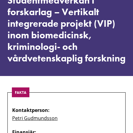
Studentmedverkan i
Vertikalt
integrerade
forskarlag – Vertikalt
projekt
integrerade projekt (VIP)
(VIP)
inom
inom biomedicinsk,
biomedicinsk,
kriminologi-
kriminologi- och
och
vårdvetenskaplig
vårdvetenskaplig forskning
forskning
FAKTA
Kontaktperson:
Petri Gudmundsson
Finansiär: