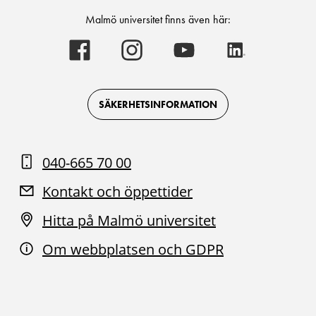
Malmö universitet finns även här:
Malmö
Malmö
Malmö
Malmö
universitet
universitet
universitet
universitet
-
-
-
-
Logotyp
Logotyp
Logotyp
Logotyp
on
on
on
on
Facebook
Instagram
Youtube
LinkedIn
SÄKERHETSINFORMATION
040-665 70 00
Kontakt och öppettider
Hitta på Malmö universitet
Om webbplatsen och GDPR