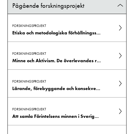
Pågående forskningsprojekt
FORSKNINGSPROJEKT
Etiska och metodologiska förhållningssätt till vittnesmål från Förintelsen: En dialog mellan oral history och digital humaniora
FORSKNINGSPROJEKT
Minne och Aktivism. De överlevandes roll i kunskapsproduktionen om Förintelsen
FORSKNINGSPROJEKT
Lärande, förebyggande och konsekvenser av antisemitism i svensk skola
FORSKNINGSPROJEKT
Att samla Förintelsens minnen i Sverige, ett nätverk för transdisciplinära praktiker och perspektiv på samlingar, samlande och etik