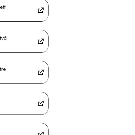
ett
två
tre