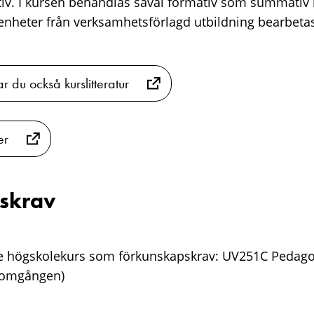
tiv. I kursen behandlas såväl formativ som summati
nheter från verksamhetsförlagd utbildning bearbetas i
ar du också kurslitteratur
er
skrav
e högskolekurs som förkunskapskrav: UV251C Pedagog
enomgången)