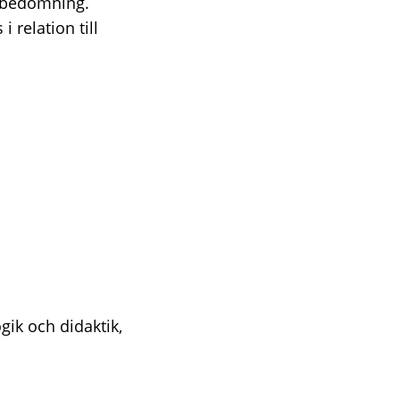
v bedömning.
 relation till
ik och didaktik,