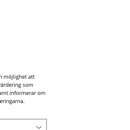
n möjlighet att
värdering som
samt informerar om
eringarna.