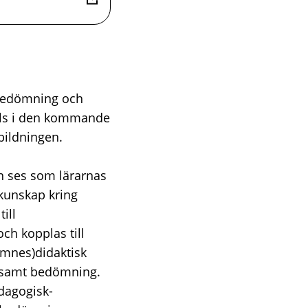
 bedömning och
älls i den kommande
bildningen.
n ses som lärarnas
skunskap kring
ill
h kopplas till
ämnes)didaktisk
iv samt bedömning.
dagogisk-