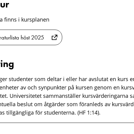
tur
sta finns i kursplanen
raturlista höst 2025
ing
er studenter som deltar i eller har avslutat en kurs e
renheter av och synpunkter på kursen genom en kurs
tet. Universitetet sammanställer kursvärderingarna 
ntuella beslut om åtgärder som föranleds av kursvärd
s tillgängliga för studenterna. (HF 1:14).