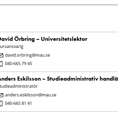
David Örbring – Universitetslektor
ursansvarig
david.orbring@mau.se
040-665 79 45
Anders Eskilsson – Studieadministrativ handl
tudieadministratör
anders.eskilsson@mau.se
040-665 81 41