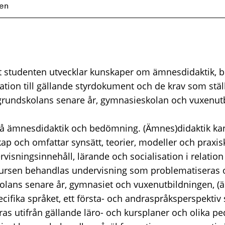
en
 att studenten utvecklar kunskaper om ämnesdidaktik,
elation till gällande styrdokument och de krav som st
grundskolans senare år, gymnasieskolan och vuxenut
på ämnesdidaktik och bedömning. (Ämnes)didaktik ka
ap och omfattar synsätt, teorier, modeller och praxi
visningsinnehåll, lärande och socialisation i relation t
rsen behandlas undervisning som problematiseras oc
kolans senare år, gymnasiet och vuxenutbildningen, (
ecifika språket, ett första- och andraspråksperspekt
as utifrån gällande läro- och kursplaner och olika pe