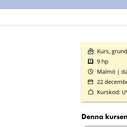
Kurs, grun
9 hp
Malmö | da
22 december
Kurskod: 
Denna kursen