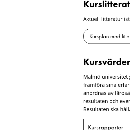
Kurslittera
Aktuell litteraturli
Kursplan med litte
Kursvärder
Malmö universitet g
framföra sina erfa
anordnas av lärosä
resultaten och eve
Resultaten ska hålla
Kursrapporter