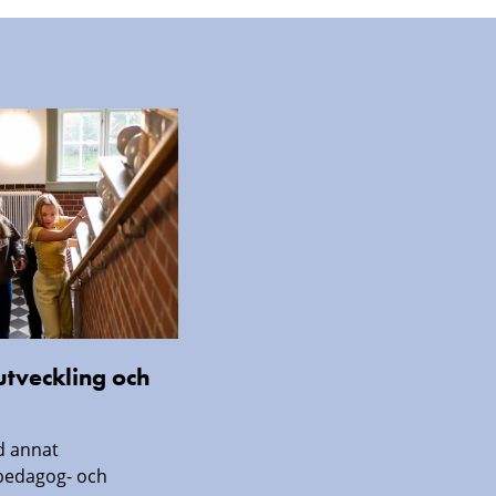
lutveckling och
d annat
lpedagog- och