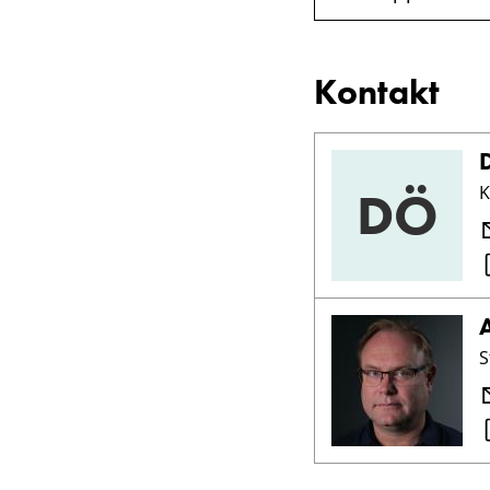
Kontakt
DÖ
K
S