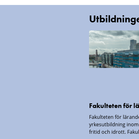
Utbildning
Fakulteten för 
Fakulteten för läran
yrkesutbildning inom
fritid och idrott. Faku