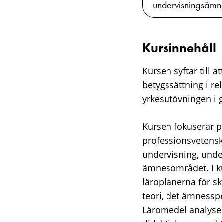
undervisningsämn
Kursinnehåll
Kursen syftar till
betygssättning i r
yrkesutövningen i 
Kursen fokuserar 
professionsvetensk
undervisning, under
ämnesområdet. I ku
läroplanerna för s
teori, det ämnessp
Läromedel analyser