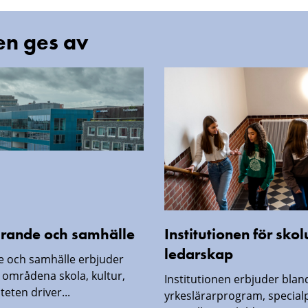
en ges av
lärande och samhälle
Institutionen för sko
ledarskap
de och samhälle erbjuder
 områdena skola, kultur,
Institutionen erbjuder blan
lteten driver...
yrkeslärarprogram, specia