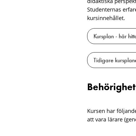
didaktiska perspek
Studenternas erfare
kursinnehållet.
Kursplan - här hitt
Tidigare kursplan
Behörighet
Kursen har följand
att vara lärare (g