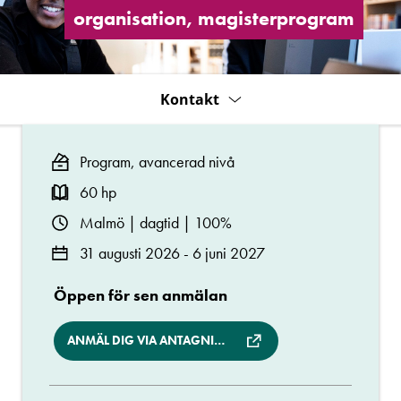
magisterprogram
organisation, magisterprogram
Kontakt
Program, avancerad nivå
60 hp
Malmö | dagtid | 100%
31 augusti 2026 - 6 juni 2027
Öppen för sen anmälan
ANMÄL DIG VIA ANTAGNING.SE