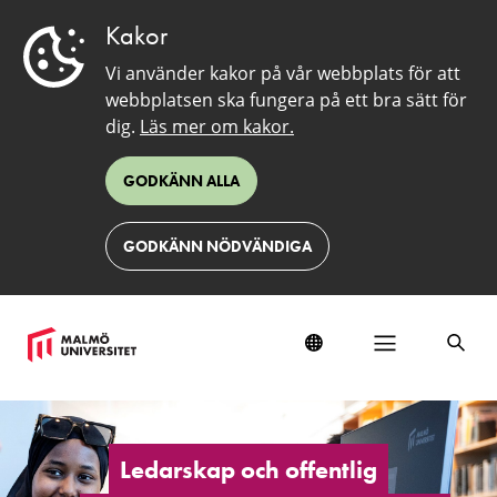
Kakor
Vi använder kakor på vår webbplats för att
webbplatsen ska fungera på ett bra sätt för
dig.
Läs mer om kakor.
GODKÄNN ALLA
GODKÄNN NÖDVÄNDIGA
Ledarskap
och
offentlig
Ledarskap och offentlig
organisation,