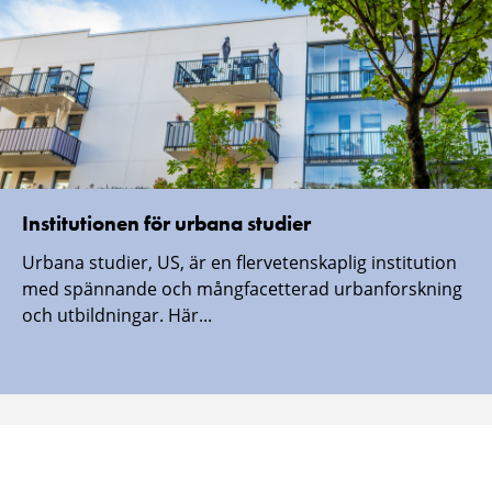
Institutionen för urbana studier
Urbana studier, US, är en flervetenskaplig institution
med spännande och mångfacetterad urbanforskning
och utbildningar. Här...
Malmö universitet finns även här:
Malmö
Malmö
Malmö
Malmö