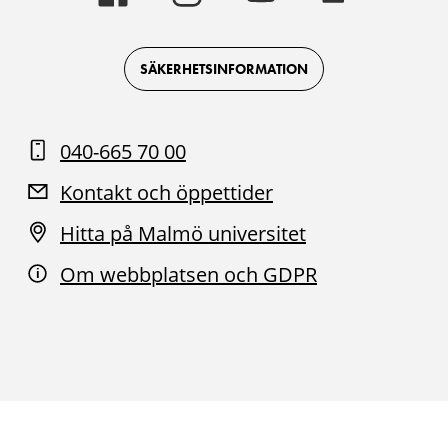
-
-
-
-
Logotyp
Logotyp
Logotyp
Logotyp
on
on
on
on
Facebook
Instagram
Youtube
LinkedIn
SÄKERHETSINFORMATION
040-665 70 00
Kontakt och öppettider
Hitta på Malmö universitet
Om webbplatsen och GDPR