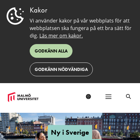
Kakor
Vi använder kakor på vår webbplats för att
webbplatsen ska fungera på ett bra sätt för
dig.
Läs mer om kakor.
GODKÄNN ALLA
GODKÄNN NÖDVÄNDIGA
Ny
i
Sverige
Ny i Sverige
och