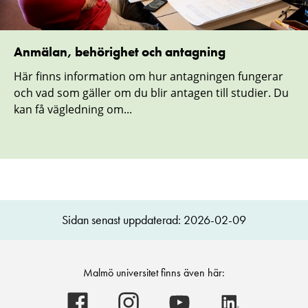
Anmälan, behörighet och antagning
Här finns information om hur antagningen fungerar
och vad som gäller om du blir antagen till studier. Du
kan få vägledning om...
Sidan senast uppdaterad: 2026-02-09
Malmö universitet finns även här:
Malmö
Malmö
Malmö
Malmö
universitet
universitet
universitet
universitet