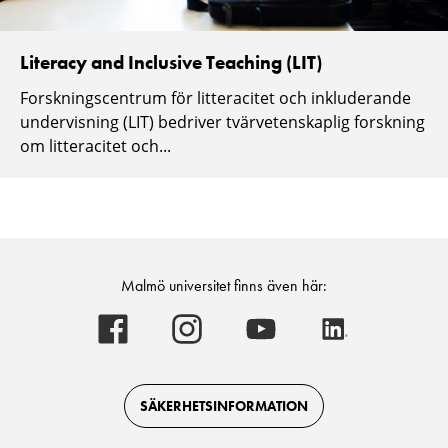
Literacy and Inclusive Teaching (LIT)
Forskningscentrum för litteracitet och inkluderande
undervisning (LIT) bedriver tvärvetenskaplig forskning
om litteracitet och...
Malmö universitet finns även här:
Malmö
Malmö
Malmö
Malmö
universitet
universitet
universitet
universitet
-
-
-
-
Logotyp
Logotyp
Logotyp
Logotyp
on
on
on
on
Facebook
Instagram
Youtube
LinkedIn
SÄKERHETSINFORMATION