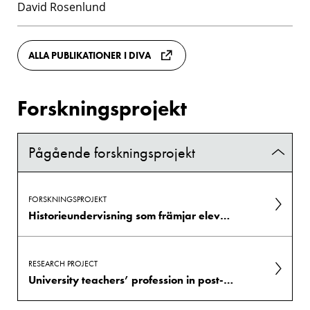
David Rosenlund
ALLA PUBLIKATIONER I DIVA
Forskningsprojekt
Pågående forskningsprojekt
FORSKNINGSPROJEKT
Historieundervisning som främjar elevers hantering av historiska framställningar - En interventionsstudie i samverkan mellan lärare och...
RESEARCH PROJECT
University teachers’ profession in post-pandemic hybrid higher education teaching and learning environment