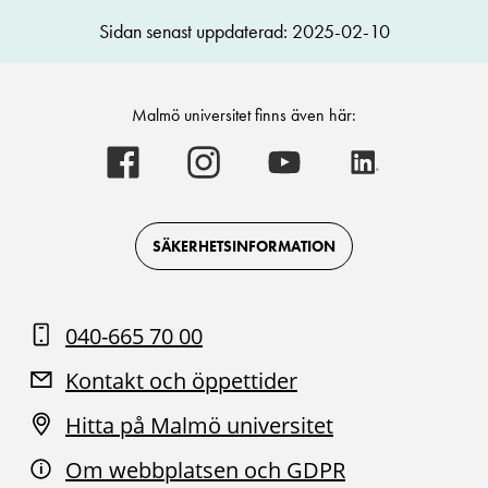
Sidan senast uppdaterad: 2025-02-10
Malmö universitet finns även här:
Malmö
Malmö
Malmö
Malmö
universitet
universitet
universitet
universitet
-
-
-
-
Logotyp
Logotyp
Logotyp
Logotyp
on
on
on
on
Facebook
Instagram
Youtube
LinkedIn
SÄKERHETSINFORMATION
040-665 70 00
Kontakt och öppettider
Hitta på Malmö universitet
Om webbplatsen och GDPR