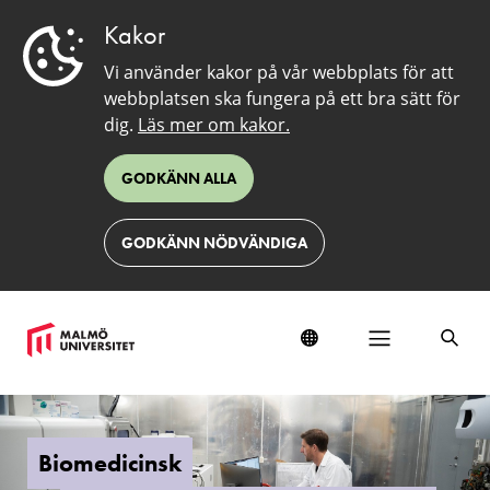
Kakor
Vi använder kakor på vår webbplats för att
webbplatsen ska fungera på ett bra sätt för
dig.
Läs mer om kakor.
GODKÄNN ALLA
GODKÄNN NÖDVÄNDIGA
Biomedicinsk
laboratorievetenskap
och
Biomedicinsk
teknologi