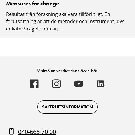
Measures for change
Resultat från forskning ska vara tillförlitligt. En
förutsättning är att de metoder och instrument, dvs
enkäter/frågeformulär,...
Malmö universitet finns även här:
Malmö
Malmö
Malmö
Malmö
universitet
universitet
universitet
universitet
-
-
-
-
Logotyp
Logotyp
Logotyp
Logotyp
on
on
on
on
Facebook
Instagram
Youtube
LinkedIn
SÄKERHETSINFORMATION
040-665 70 00