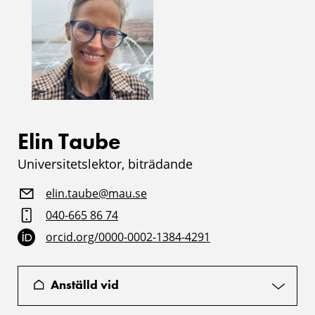
Elin Taube
Universitetslektor, biträdande
elin.taube@mau.se
040-665 86 74
orcid.org/0000-0002-1384-4291
Anställd vid